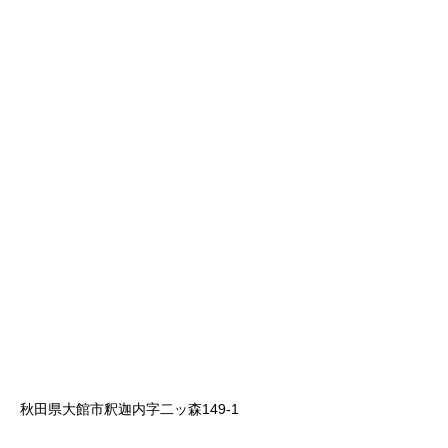
秋田県大館市釈迦内字二ッ森149-1